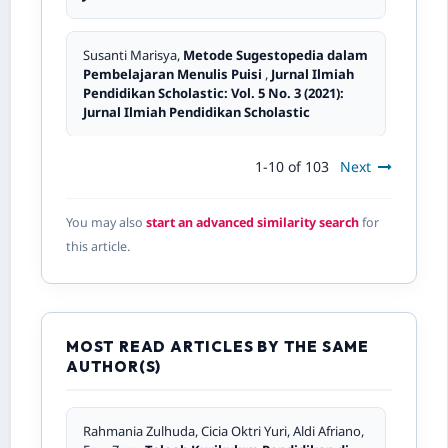
Susanti Marisya,
Metode Sugestopedia dalam
Pembelajaran Menulis Puisi
,
Jurnal Ilmiah
Pendidikan Scholastic: Vol. 5 No. 3 (2021):
Jurnal Ilmiah Pendidikan Scholastic
1-10 of 103
Next
Indah Handayani, Rivo Candara, Intan
Mardialta, Fera Zora,
Perbandingan Fungsi
dan Peran Bank Syariah dan Lembaga
You may also
start an advanced similarity search
for
Keuangan Dalam Perekonominan Indonesia
this article.
,
Jurnal Ilmiah Pendidikan Scholastic: Vol. 9
No. 1 (2025): Jurnal Ilmiah Pendidikan
Scholastic
MOST READ ARTICLES BY THE SAME
Marjohan Marjohan,
Pengaruh
AUTHOR(S)
Kepemimpinan Transformasional,
Partisipasi, Komunikasi dan Motivasi Kerja
Terhadap Komitmen untuk Perubahan
(Studi Pada Dosen dan Pegawai Akademi
Rahmania Zulhuda, Cicia Oktri Yuri, Aldi Afriano,
Maritim Sapta Samudra Padang)
,
Jurnal