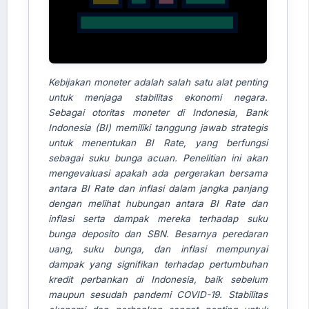
Kebijakan moneter adalah salah satu alat penting
untuk menjaga stabilitas ekonomi negara.
Sebagai otoritas moneter di Indonesia, Bank
Indonesia (BI) memiliki tanggung jawab strategis
AI Assistant JIPS
untuk menentukan BI Rate, yang berfungsi
Online
sebagai suku bunga acuan. Penelitian ini akan
mengevaluasi apakah ada pergerakan bersama
Welcome to Jurnal Pendidikan
antara BI Rate dan inflasi dalam jangka panjang
Scholastic
dengan melihat hubungan antara BI Rate dan
inflasi serta dampak mereka terhadap suku
10:58 AM
bunga deposito dan SBN. Besarnya peredaran
uang, suku bunga, dan inflasi mempunyai
dampak yang signifikan terhadap pertumbuhan
kredit perbankan di Indonesia, baik sebelum
maupun sesudah pandemi COVID-19. Stabilitas