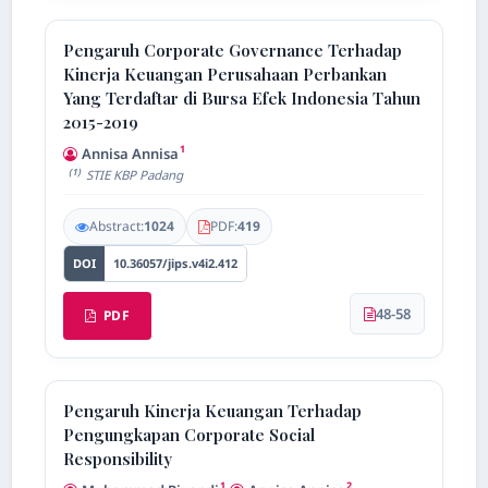
Pengaruh Corporate Governance Terhadap
Kinerja Keuangan Perusahaan Perbankan
Yang Terdaftar di Bursa Efek Indonesia Tahun
2015-2019
1
Annisa Annisa
(1)
STIE KBP Padang
Abstract:
1024
PDF:
419
DOI
10.36057/jips.v4i2.412
48-58
PDF
Pengaruh Kinerja Keuangan Terhadap
Pengungkapan Corporate Social
Responsibility
1
2