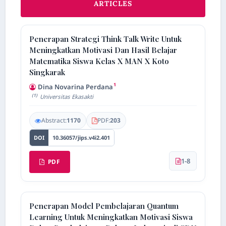
ARTICLES
Penerapan Strategi Think Talk Write Untuk
Meningkatkan Motivasi Dan Hasil Belajar
Matematika Siswa Kelas X MAN X Koto
Singkarak
1
Dina Novarina Perdana
(1)
Universitas Ekasakti
Abstract:
1170
PDF:
203
DOI
10.36057/jips.v4i2.401
1-8
PDF
Penerapan Model Pembelajaran Quantum
Learning Untuk Meningkatkan Motivasi Siswa