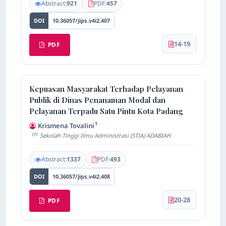
Abstract:
921
PDF:
457
DOI
10.36057/jips.v4i2.407
14-19
PDF
Kepuasan Masyarakat Terhadap Pelayanan
Publik di Dinas Penanaman Modal dan
Pelayanan Terpadu Satu Pintu Kota Padang
1
Krismena Tovalini
(1)
Sekolah Tinggi Ilmu Administrasi (STIA) ADABIAH
Abstract:
1337
PDF:
493
AI Assistant JIPS
DOI
10.36057/jips.v4i2.408
Online
20-28
PDF
Welcome to Jurnal Pendidikan
Scholastic