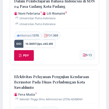
Dalam Pembelajaran Bahasa Indonesia di SDN
04 Pasa Gadang Kota Padang
1
2
Noni Febriana
,
Lili Rismaini
(1)
Universitas Putra Indonesia
(2)
Universitas Putra Indonesia
Abstract:
1376
PDF:
369
DOI
10.36057/jips.v4i2.405
9-13
PDF
Efektivitas Pelayanan Pengujian Kendaraan
Bermotor Pada Dinas Perhubungan Kota
Sawahlunto
1
Fera Mutia
(1)
Sekolah Tinggi Ilmu Administrasi (STIA) ADABIAH