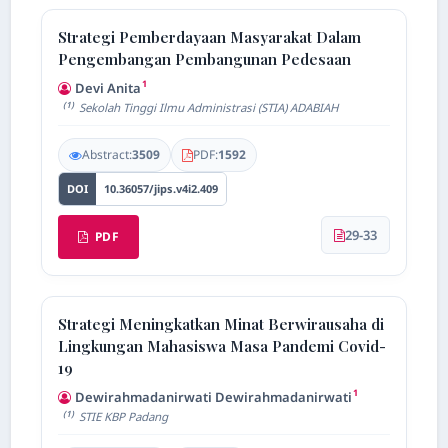
11:50 AM
Strategi Pemberdayaan Masyarakat Dalam
Pengembangan Pembangunan Pedesaan
1
Devi Anita
(1)
Sekolah Tinggi Ilmu Administrasi (STIA) ADABIAH
Abstract:
3509
PDF:
1592
DOI
10.36057/jips.v4i2.409
29-33
PDF
Strategi Meningkatkan Minat Berwirausaha di
Lingkungan Mahasiswa Masa Pandemi Covid-
19
1
Dewirahmadanirwati Dewirahmadanirwati
(1)
STIE KBP Padang