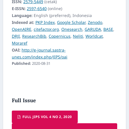
ISSN:
2579-5449
(cetak)
E-ISSN:
2597-6540
(online)
Language:
English (preferred), Indonesia
Indexed at:
PKP Index
,
Google Scholar
,
Zenodo
,
OpenAIRE
,
citefactor.org
,
Onesearch
,
GARUDA
,
BASE
,
DRJI
,
ResearchBib
,
Copernicus
,
Neliti
,
Worldcat
,
Moraref
OAI:
http://e-journal.sastra-
unes.com/index.php/JIPS/oai
Published:
2020-08-31
Full Issue
FULL JIPS VOL 4 NO 2, 2020