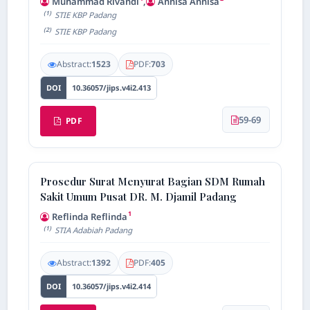
Muhammad Rivandi
,
Annisa Annisa
(1)
STIE KBP Padang
(2)
STIE KBP Padang
Abstract:
1523
PDF:
703
DOI
10.36057/jips.v4i2.413
59-69
PDF
Prosedur Surat Menyurat Bagian SDM Rumah
Sakit Umum Pusat DR. M. Djamil Padang
1
Reflinda Reflinda
(1)
STIA Adabiah Padang
Abstract:
1392
PDF:
405
DOI
10.36057/jips.v4i2.414