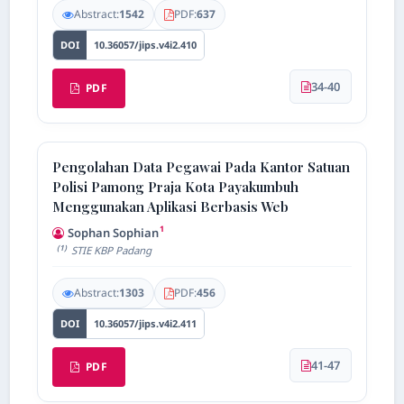
Abstract:
1542
PDF:
637
DOI
10.36057/jips.v4i2.410
34-40
PDF
Pengolahan Data Pegawai Pada Kantor Satuan
Polisi Pamong Praja Kota Payakumbuh
Menggunakan Aplikasi Berbasis Web
1
Sophan Sophian
(1)
STIE KBP Padang
Abstract:
1303
PDF:
456
DOI
10.36057/jips.v4i2.411
41-47
PDF