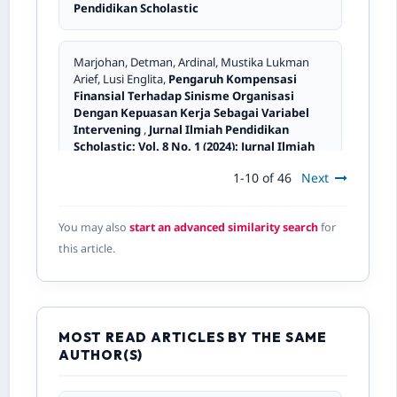
Pendidikan Scholastic
Marjohan, Detman, Ardinal, Mustika Lukman
Arief, Lusi Englita,
Pengaruh Kompensasi
Finansial Terhadap Sinisme Organisasi
Dengan Kepuasan Kerja Sebagai Variabel
Intervening
,
Jurnal Ilmiah Pendidikan
Scholastic: Vol. 8 No. 1 (2024): Jurnal Ilmiah
Pendidikan Scholastic
1-10 of 46
Next
Marjohan Marjohan,
Pengaruh
You may also
start an advanced similarity search
for
Kepemimpinan Transformasional,
this article.
Partisipasi, Komunikasi dan Motivasi Kerja
Terhadap Komitmen untuk Perubahan
(Studi Pada Dosen dan Pegawai Akademi
Maritim Sapta Samudra Padang)
,
Jurnal
Ilmiah Pendidikan Scholastic: Vol. 6 No. 1
(2022): Jurnal Ilmiah Pendidikan Scholastic
MOST READ ARTICLES BY THE SAME
AUTHOR(S)
Marjohan Marjohan, Lusi Englita, Mustika