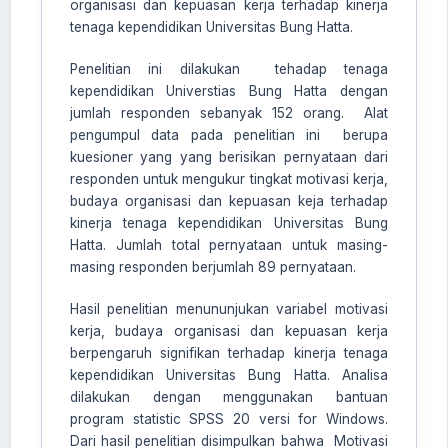
organisasi dan kepuasan kerja terhadap kinerja
tenaga kependidikan Universitas Bung Hatta.
AI Assistant JIPS
Penelitian ini dilakukan tehadap tenaga
Online
kependidikan Universtias Bung Hatta dengan
jumlah responden sebanyak 152 orang. Alat
pengumpul data pada penelitian ini berupa
Welcome to Jurnal Pendidikan
kuesioner yang yang berisikan pernyataan dari
Scholastic
responden untuk mengukur tingkat motivasi kerja,
03:14 PM
budaya organisasi dan kepuasan keja terhadap
kinerja tenaga kependidikan Universitas Bung
Hatta. Jumlah total pernyataan untuk masing-
masing responden berjumlah 89 pernyataan.
Hasil penelitian menununjukan variabel motivasi
kerja, budaya organisasi dan kepuasan kerja
berpengaruh signifikan terhadap kinerja tenaga
kependidikan Universitas Bung Hatta. Analisa
dilakukan dengan menggunakan bantuan
program statistic SPSS 20 versi for Windows.
Dari hasil penelitian disimpulkan bahwa Motivasi