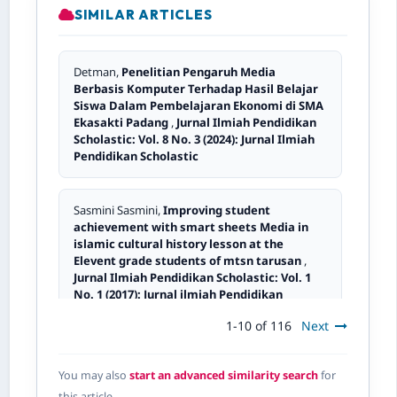
SIMILAR ARTICLES
Detman,
Penelitian Pengaruh Media
Berbasis Komputer Terhadap Hasil Belajar
Siswa Dalam Pembelajaran Ekonomi di SMA
Ekasakti Padang
,
Jurnal Ilmiah Pendidikan
Scholastic: Vol. 8 No. 3 (2024): Jurnal Ilmiah
Pendidikan Scholastic
Sasmini Sasmini,
Improving student
achievement with smart sheets Media in
islamic cultural history lesson at the
Elevent grade students of mtsn tarusan
,
Jurnal Ilmiah Pendidikan Scholastic: Vol. 1
No. 1 (2017): Jurnal ilmiah Pendidikan
Scholastic
1-10 of 116
Next
Resna Murni,
Meningkatkan Pengembangan
You may also
start an advanced similarity search
for
Media Pembelajaran Video Tentang
this article.