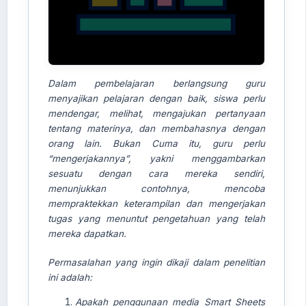
Dalam pembelajaran berlangsung guru
menyajikan pelajaran
dengan
baik, siswa
perlu
mendengar, melihat, mengajukan
pertanyaan
tentang materinya, dan
membahasnya
dengan
orang lain. Bukan
Cuma
itu,
guru
perlu
“mengerjakannya”, yakni
menggambarkan
AI Assistant JIPS
sesuatu
dengan
cara
mereka
sendiri,
Online
menunjukkan
contohnya, mencoba
mempraktekkan
keterampilan
dan
mengerjakan
tugas yang menuntut
p
engetahuan yang telah
Welcome to Jurnal Pendidikan
mereka
dapatkan.
Scholastic
Permasalahan yang ingin
dikaji
dalam
penelitian
04:43 AM
ini
adalah:
Apakah penggunaan media Smart Sheets