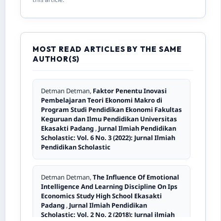
Pelaksanaan Shalat Untuk Siswa Kelas IV di
Madrasah Ibtidaiyah Negeri (MIN) 3
Kabupaten Pesisir Selatan Tahun Pelajaran
2019/2020
,
Jurnal Ilmiah Pendidikan
Scholastic: Vol. 6 No. 1 (2022): Jurnal Ilmiah
Pendidikan Scholastic
MOST READ ARTICLES BY THE SAME
AUTHOR(S)
Khurnia Budi Utami,
Pengembangan Modul
dengan Perpaduan Mind Mapping dalam
Detman Detman,
Faktor Penentu Inovasi
Pembelajaran Matematika Untuk
Pembelajaran Teori Ekonomi Makro di
Mengetahui Aktivitas dan Hasil Belajar
Program Studi Pendidikan Ekonomi Fakultas
Siswa Kelas VII SMP Pertiwi I Padang
,
Jurnal
Keguruan dan Ilmu Pendidikan Universitas
Ilmiah Pendidikan Scholastic: Vol. 5 No. 3
Ekasakti Padang
,
Jurnal Ilmiah Pendidikan
(2021): Jurnal Ilmiah Pendidikan Scholastic
Scholastic: Vol. 6 No. 3 (2022): Jurnal Ilmiah
Pendidikan Scholastic
Resna Murni,
Meningkatkan Kompetensi
Pedagogik Guru Non Akademik dalam
Detman Detman,
The Influence Of Emotional
Penyusunan Rencana Pelaksanaan
Intelligence And Learning Discipline On Ips
Pembelajaran Melalui Supervisi Akademik
Economics Study High School Ekasakti
Kepala Madrasah di Madrasah Ibtidaiyah
Padang
,
Jurnal Ilmiah Pendidikan
Negeri (MIN) 3 Pesisir Selatan
,
Jurnal Ilmiah
Scholastic: Vol. 2 No. 2 (2018): Jurnal ilmiah
Pendidikan Scholastic: Vol. 6 No. 1 (2022):