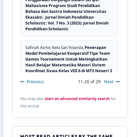
Mahasiswa Program Studi Pendidikan
Bahasa dan Sastra Indonesia Universitas
Ekasakti
,
Jurnal Ilmiah Pendidikan
Scholastic: Vol. 7 No. 3 (2023): Jurnal Ilmiah
Pendidikan Scholastic
Safinah Azmir, Nela Sari Yolanda,
Penerapan
Model Pembelajaran Kooperatif Tipe Team
Games Tournament Untuk Meningkatkan
Hasil Belajar Matematika Materi Sistem
Koordinat Siswa Kelas VIII 6 di MTS Negeri 3
Kota Padang Tahun Pelajaran 2018/2019
,
Previous
11-20 of 29
Next
Jurnal Ilmiah Pendidikan Scholastic: Vol. 6
No. 1 (2022): Jurnal Ilmiah Pendidikan
Scholastic
You may also
start an advanced similarity search
for
this article.
Dewi Devita, Laila Marhayati,
Pengembangan
Buku Ajar Probability dan Statistika pada
Tahap Preliminary Research
,
Jurnal Ilmiah
Pendidikan Scholastic: Vol. 8 No. 1 (2024):
Jurnal Ilmiah Pendidikan Scholastic
MOST READ ARTICLES BY THE SAME