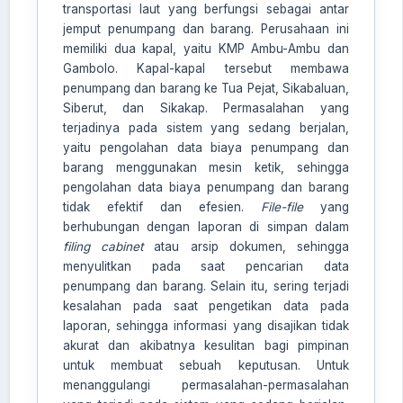
transportasi laut yang berfungsi sebagai antar
jemput penumpang dan barang. Perusahaan ini
memiliki dua kapal, yaitu KMP Ambu-Ambu dan
Gambolo. Kapal-kapal tersebut membawa
AI Assistant JIPS
penumpang dan barang ke Tua Pejat, Sikabaluan,
Online
Siberut, dan Sikakap. Permasalahan yang
terjadinya pada sistem yang sedang berjalan,
Welcome to Jurnal Pendidikan
yaitu pengolahan data biaya penumpang dan
Scholastic
barang menggunakan mesin ketik, sehingga
pengolahan data biaya penumpang dan barang
05:45 PM
tidak efektif dan efesien.
File-file
yang
berhubungan dengan laporan di simpan dalam
filing cabinet
atau arsip dokumen, sehingga
menyulitkan pada saat pencarian data
penumpang dan barang. Selain itu, sering terjadi
kesalahan pada saat pengetikan data pada
laporan, sehingga informasi yang disajikan tidak
akurat dan akibatnya kesulitan bagi pimpinan
untuk membuat sebuah keputusan. Untuk
menanggulangi permasalahan-permasalahan