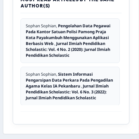
AUTHOR(S)
Teni Suriani, Dewi Devita,
Efektivitas Lembar
Kerja Peserta Didik (LKPD) Menggunakan
Sophan Sophian,
Pengolahan Data Pegawai
Model Pembelajaran Discovery Learning
Pada Kantor Satuan Polisi Pamong Praja
Terhadap Kemampuan Pemahaman Konsep
Kota Payakumbuh Menggunakan Aplikasi
dan Pemecahan Masalah Matematis
,
Jurnal
Berbasis Web
,
Jurnal Ilmiah Pendidikan
Ilmiah Pendidikan Scholastic: Vol. 5 No. 3
Scholastic: Vol. 4 No. 2 (2020): Jurnal Ilmiah
(2021): Jurnal Ilmiah Pendidikan Scholastic
Pendidikan Scholastic
Reflinda Reflinda,
Penatausahaan Keuangan
Sophan Sophian,
Sistem Informasi
Non Tunai pada Bendahara RSUD dr. Rasidin
Pengarsipan Data Perkara Pada Pengadilan
Padang
,
Jurnal Ilmiah Pendidikan
Agama Kelas IA Pekanbaru
,
Jurnal Ilmiah
Scholastic: Vol. 6 No. 3 (2022): Jurnal Ilmiah
Pendidikan Scholastic: Vol. 6 No. 3 (2022):
Pendidikan Scholastic
Jurnal Ilmiah Pendidikan Scholastic
Arkilaus Samaloisa, Dian Yustiana, Detman
Detman,
Pemanfaatan Teknologi Informasi
dan Pengaruhnya Terhadap Kinerja Pelaku
Usaha Kecil Menengah di Kota Padang
,
Jurnal Ilmiah Pendidikan Scholastic: Vol. 7