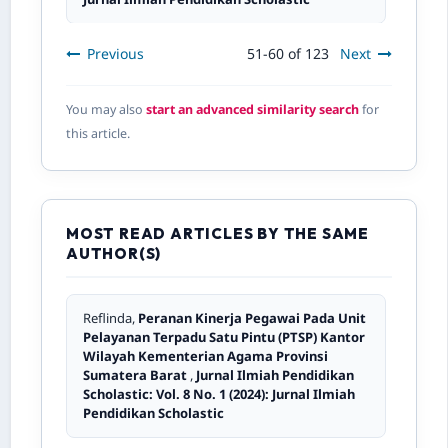
Previous
51-60 of 123
Next
Ani Kariyati, M. Zaim,
The Most Influential
Educational Theories and Philosophical
Movements Shaping Chinese Language
You may also
start an advanced similarity search
for
Learning in The 21st Century
,
Jurnal Ilmiah
this article.
Pendidikan Scholastic: Vol. 7 No. 3 (2023):
Jurnal Ilmiah Pendidikan Scholastic
Rasmita Rasmita,
English teaching profiles at
MOST READ ARTICLES BY THE SAME
islamic Of elementary schools in kuranji -
AUTHOR(S)
padang
,
Jurnal Ilmiah Pendidikan
Scholastic: Vol. 2 No. 3 (2018): Jurnal Ilmiah
Pendidikan Scholastic
Reflinda,
Peranan Kinerja Pegawai Pada Unit
Pelayanan Terpadu Satu Pintu (PTSP) Kantor
Muhammad Rivandi, Annisa Annisa,
Pengaruh
Wilayah Kementerian Agama Provinsi
Kinerja Keuangan Terhadap Pengungkapan
Sumatera Barat
,
Jurnal Ilmiah Pendidikan
Corporate Social Responsibility
,
Jurnal
Scholastic: Vol. 8 No. 1 (2024): Jurnal Ilmiah
Ilmiah Pendidikan Scholastic: Vol. 4 No. 2
Pendidikan Scholastic
(2020): Jurnal Ilmiah Pendidikan Scholastic