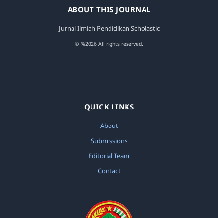
Jurnal Ilmiah Pendidikan Scholastic
ABOUT THIS JOURNAL
Jurnal Ilmiah Pendidikan Scholastic
Reflinda,
Peranan Kinerja Pegawai Pada Unit
Pelayanan Terpadu Satu Pintu (PTSP) Kantor
© %2026 All rights reserved.
Wilayah Kementerian Agama Provinsi
Sumatera Barat
,
Jurnal Ilmiah Pendidikan
Scholastic: Vol. 8 No. 1 (2024): Jurnal Ilmiah
Pendidikan Scholastic
QUICK LINKS
About
Submissions
Editorial Team
Contact