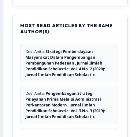
Scholastic: Vol. 6 No. 1 (2022): Jurnal Ilmiah
Pendidikan Scholastic
MOST READ ARTICLES BY THE SAME
Autry Dian Ramasari, Ikhwan,
Analisis
AUTHOR(S)
Penyebab Banjir di Kota Padang
,
Jurnal
Ilmiah Pendidikan Scholastic: Vol. 8 No. 1
(2024): Jurnal Ilmiah Pendidikan Scholastic
Devi Anita,
Strategi Pemberdayaan
Masyarakat Dalam Pengembangan
Nazirwan Nazirwan,
Kualitas Pelayanan
Pembangunan Pedesaan
,
Jurnal Ilmiah
Publik Pada KASI Administrasi
Pendidikan Scholastic: Vol. 4 No. 2 (2020):
Kependudukan di Kantor Kecamatan
Jurnal Ilmiah Pendidikan Scholastic
Padang Selatan, Kota Padang
,
Jurnal Ilmiah
Pendidikan Scholastic: Vol. 4 No. 3 (2020):
Jurnal Ilmiah Pendidikan Scholastic
Devi Anita,
Pengembangan Strategi
Pelayanan Prima Melalui Administrasi
Perkantoran Modern
,
Jurnal Ilmiah
Ita Kurnia Kurusetra,
Fenomena Alih Kode dan
Pendidikan Scholastic: Vol. 3 No. 3 (2019):
Campur Kode Dalam Novel Ayat-Ayat Cinta
,
Jurnal Ilmiah Pendidikan Scholastic
Jurnal Ilmiah Pendidikan Scholastic: Vol. 9
No. 2 (2025): Jurnal Ilmiah Pendidikan
Scholastic
Fera Mutia, Devi Anita,
Kepemimpinan