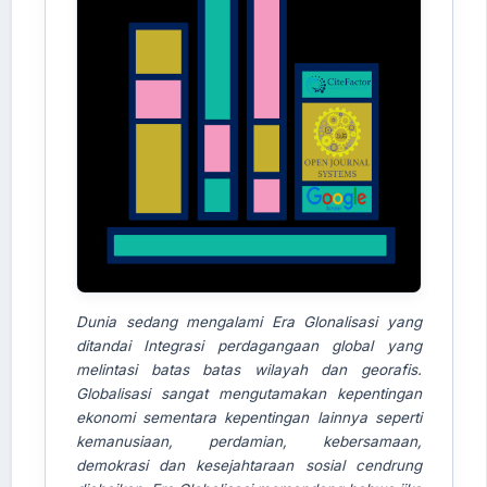
Dunia sedang mengalami Era Glonalisasi yang
ditandai Integrasi perdagangaan global yang
melintasi batas batas wilayah dan georafis.
Globalisasi sangat mengutamakan kepentingan
ekonomi sementara kepentingan lainnya seperti
kemanusiaan, perdamian, kebersamaan,
demokrasi dan kesejahtaraan sosial cendrung