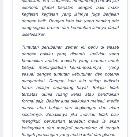
diabaikan. Era Globalisasi memandang bahwa jika
ekonomi global berjalan dengan baik maka
kegiatan kegiatan yang lainnya juga berjalan
dengan baik. Dengan kata lain yang penting ada
uang segala urusan dan kebutuhan lainnya dapat
AI Assistant JIPS
diselesaikan.
Online
Tuntutan perubahan zaman ini perlu di siasati
dengan prilaku yang dinamis. Individu yang
Welcome to Jurnal Pendidikan
berkualitas adalah individu yang mampu untuk
Scholastic
belajar meningkatkan kemampuannya yang
sesuai dengan tuntutan kebutuhan dan potensi
05:56 PM
masyarakat. Dengan kata lain setiap individu
harus belajar sepanjang hayat. Belajar tidak
terbatas dunia ruang kelas atau pendidikan
formal saja. Belajar juga dilakukan melalui media
massa atau belajar dari lingkungan dan alam
sekitarnya. Sebaliknya jika individu tidak bisa
mengikuti perubahan tersebut maka ia akan
ketinggalan dan menjadi pecundang di tengah
tengah persaingan yang makin ketat dan global.