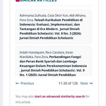
SIMILAR ARTICLES
Rahmania Zulhuda, Cicia Oktri Yuri, Aldi Afriano,
Fera Zora,
Telaah Kurikulum Pendidikan di
Indonesia: Evaluasi, Implementasi, dan
Tantangan di Era Modern
,
Jurnal Ilmiah
Pendidikan Scholastic: Vol. 8 No. 3 (2024):
Jurnal Ilmiah Pendidikan Scholastic
Indah Handayani, Rivo Candara, Intan
Mardialta, Fera Zora,
Perbandingan Fungsi
dan Peran Bank Syariah dan Lembaga
Keuangan Dalam Perekonominan Indonesia
,
Jurnal Ilmiah Pendidikan Scholastic: Vol. 9
No. 1 (2025): Jurnal Ilmiah Pendidikan
Scholastic
Previous
11-20 of 126
Next
Devi Anita, Fera Mutia,
Pengembangan UMKM
You may also
start an advanced similarity search
for
Melalui Teknologi Informasi Pada Masa
this article.
Pandemi Covid 19
,
Jurnal Ilmiah Pendidikan